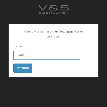
Geef uw e-mail in om uw logingegevens te
verkrijgen
E-mail
Verstuur